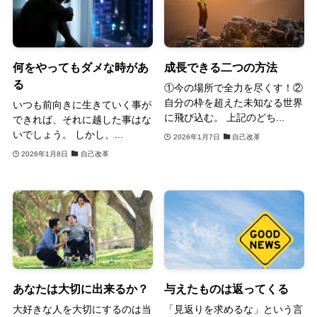
何をやってもダメな時があ
成長できる二つの方法
る
①今の場所で全力を尽くす！②
自分の枠を超えた未知なる世界
いつも前向きに生きていく事が
に飛び込む。 上記のどち...
できれば、それに越した事はな
いでしょう。 しかし、...
2026年1月7日
自己改革
2026年1月8日
自己改革
あなたは大切に出来るか？
与えたものは返ってくる
大好きな人を大切にするのは当
「見返りを求めるな」という言