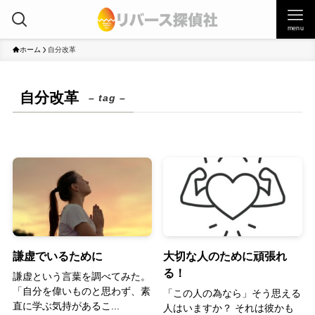
menu
ホーム
自分改革
自分改革
– tag –
謙虚でいるために
大切な人のために頑張れ
る！
謙虚という言葉を調べてみた。
「自分を偉いものと思わず、素
「この人の為なら」そう思える
直に学ぶ気持があるこ...
人はいますか？ それは彼かも