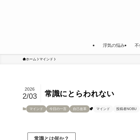
浮気の悩み
不
ホーム
マインド
2026
常識にとらわれない
2/03
マインド
今日の一言
自己改革
マインド
投稿者NOBU
常識とは何か？