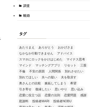
調査
離婚
タグ
れ
あたりまえ
ありがとう
おかげさま
なかなか行動できません
アドバイス
スマホにロックをかけはじめた
マイナス思考
マインド
マッチングアプリ
リセット
三股
不倫
不安の原因
人間関係
別れさせたい
別れてほしい
夫への疑い
夫を取戻す
奥さんとの比較
嫉妬してしまう
希望
引き寄せ
復縁したい
思いやり
思い込み
恋愛に役立つ話
恋愛の法則
恋愛問題
感謝
慰謝料
投稿者MARI
投稿者NOBU