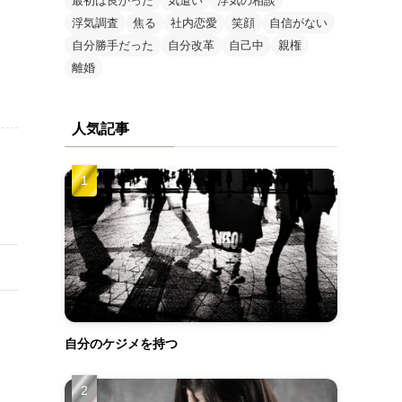
最初は良かった
気遣い
浮気の相談
浮気調査
焦る
社内恋愛
笑顔
自信がない
自分勝手だった
自分改革
自己中
親権
離婚
人気記事
自分のケジメを持つ