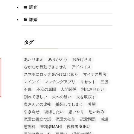
調査
離婚
タグ
あたりまえ
ありがとう
おかげさま
なかなか行動できません
アドバイス
スマホにロックをかけはじめた
マイナス思考
マインド
マッチングアプリ
リセット
三股
不倫
不安の原因
人間関係
別れさせたい
別れてほしい
夫への疑い
夫を取戻す
奥さんとの比較
嫉妬してしまう
希望
引き寄せ
復縁したい
思いやり
思い込み
恋愛に役立つ話
恋愛の法則
恋愛問題
感謝
慰謝料
投稿者MARI
投稿者NOBU