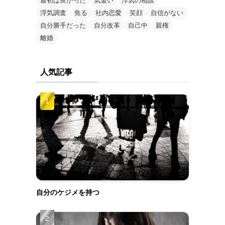
最初は良かった
気遣い
浮気の相談
浮気調査
焦る
社内恋愛
笑顔
自信がない
自分勝手だった
自分改革
自己中
親権
離婚
人気記事
自分のケジメを持つ