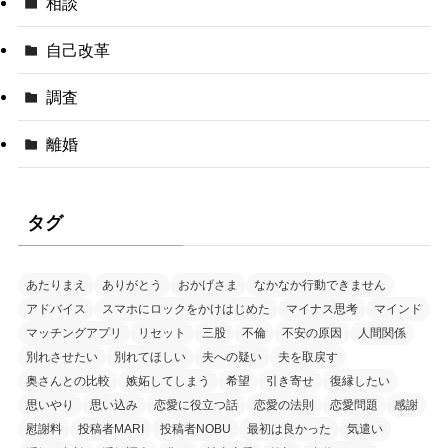
相談
自己改革
調査
離婚
タグ
あたりまえ
ありがとう
おかげさま
なかなか行動できません
アドバイス
スマホにロックをかけはじめた
マイナス思考
マインド
マッチングアプリ
リセット
三股
不倫
不安の原因
人間関係
別れさせたい
別れてほしい
夫への疑い
夫を取戻す
奥さんとの比較
嫉妬してしまう
希望
引き寄せ
復縁したい
思いやり
思い込み
恋愛に役立つ話
恋愛の法則
恋愛問題
感謝
慰謝料
投稿者MARI
投稿者NOBU
最初は良かった
気遣い