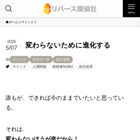
menu
ホーム
マインド
2026
変わらないために進化する
5/07
マインド
今日の一言
自己改革
マインド
人間関係
投稿者NOBU
自分改革
誰もが、できれば今のままでいたいと思ってい
る。
それは、
変わらないほうが楽だから！