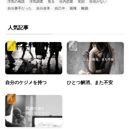
浮気の相談
浮気調査
焦る
社内恋愛
笑顔
自信がない
自分勝手だった
自分改革
自己中
親権
離婚
人気記事
自分のケジメを持つ
ひとつ解消、また不安