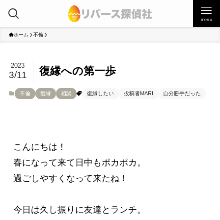
menu
ホーム
不倫
2023
復縁への第一歩
3/11
不倫
復縁
相談
復縁したい
投稿者MARI
自分勝手だった
こんにちは！

春になって来て日中もポカポカ。

過ごしやすくなって来たね！

今日は久し振りに友達とランチ。
