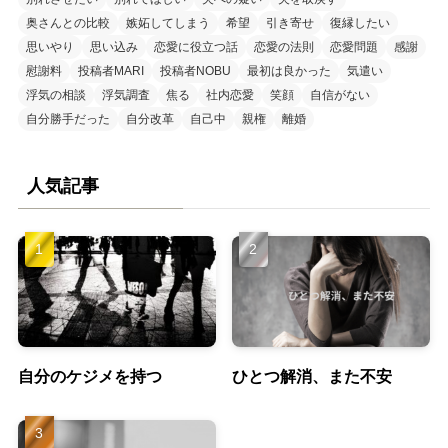
奥さんとの比較
嫉妬してしまう
希望
引き寄せ
復縁したい
思いやり
思い込み
恋愛に役立つ話
恋愛の法則
恋愛問題
感謝
慰謝料
投稿者MARI
投稿者NOBU
最初は良かった
気遣い
浮気の相談
浮気調査
焦る
社内恋愛
笑顔
自信がない
自分勝手だった
自分改革
自己中
親権
離婚
人気記事
自分のケジメを持つ
ひとつ解消、また不安