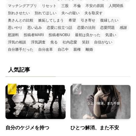
マッチングアプリ
リセット
三股
不倫
不安の原因
人間関係
別れさせたい
別れてほしい
夫への疑い
夫を取戻す
奥さんとの比較
嫉妬してしまう
希望
引き寄せ
復縁したい
思いやり
思い込み
恋愛に役立つ話
恋愛の法則
恋愛問題
感謝
慰謝料
投稿者MARI
投稿者NOBU
最初は良かった
気遣い
浮気の相談
浮気調査
焦る
社内恋愛
笑顔
自信がない
自分勝手だった
自分改革
自己中
親権
離婚
人気記事
自分のケジメを持つ
ひとつ解消、また不安