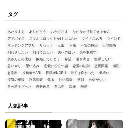
タグ
あたりまえ
ありがとう
おかげさま
なかなか行動できません
アドバイス
スマホにロックをかけはじめた
マイナス思考
マインド
マッチングアプリ
リセット
三股
不倫
不安の原因
人間関係
別れさせたい
別れてほしい
夫への疑い
夫を取戻す
奥さんとの比較
嫉妬してしまう
希望
引き寄せ
復縁したい
思いやり
思い込み
恋愛に役立つ話
恋愛の法則
恋愛問題
感謝
慰謝料
投稿者MARI
投稿者NOBU
最初は良かった
気遣い
浮気の相談
浮気調査
焦る
社内恋愛
笑顔
自信がない
自分勝手だった
自分改革
自己中
親権
離婚
人気記事