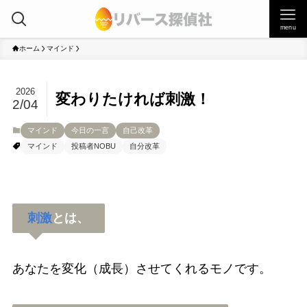
menu
ホーム
マインド
2026
変わりたければ刺激！
2/04
マインド
今日の一言
自己改革
マインド
投稿者NOBU
自分改革
刺激
とは、
あなたを変化（成長）させてくれるモノです。