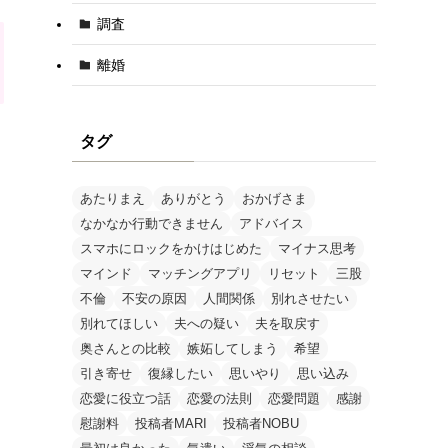
調査
離婚
タグ
あたりまえ
ありがとう
おかげさま
なかなか行動できません
アドバイス
スマホにロックをかけはじめた
マイナス思考
マインド
マッチングアプリ
リセット
三股
不倫
不安の原因
人間関係
別れさせたい
別れてほしい
夫への疑い
夫を取戻す
奥さんとの比較
嫉妬してしまう
希望
引き寄せ
復縁したい
思いやり
思い込み
恋愛に役立つ話
恋愛の法則
恋愛問題
感謝
慰謝料
投稿者MARI
投稿者NOBU