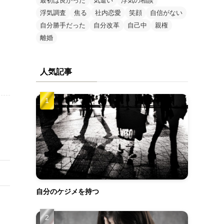
最初は良かった
気遣い
浮気の相談
浮気調査
焦る
社内恋愛
笑顔
自信がない
自分勝手だった
自分改革
自己中
親権
離婚
人気記事
自分のケジメを持つ