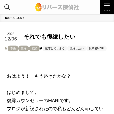
menu
ホーム
不倫
2025
それでも復縁したい
12/06
不倫
復縁
相談
嫉妬してしまう
復縁したい
投稿者MARI
おはよう！　もう起きたかな？

はじめまして。

復縁カウンセラーのMARIです。

ブログが新設されたので私もどんどんupしてい