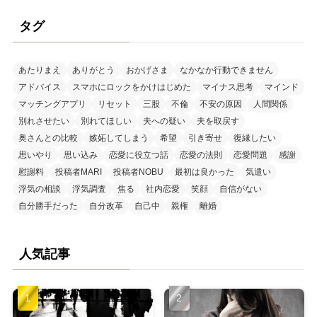
タグ
あたりまえ
ありがとう
おかげさま
なかなか行動できません
アドバイス
スマホにロックをかけはじめた
マイナス思考
マインド
マッチングアプリ
リセット
三股
不倫
不安の原因
人間関係
別れさせたい
別れてほしい
夫への疑い
夫を取戻す
奥さんとの比較
嫉妬してしまう
希望
引き寄せ
復縁したい
思いやり
思い込み
恋愛に役立つ話
恋愛の法則
恋愛問題
感謝
慰謝料
投稿者MARI
投稿者NOBU
最初は良かった
気遣い
浮気の相談
浮気調査
焦る
社内恋愛
笑顔
自信がない
自分勝手だった
自分改革
自己中
親権
離婚
人気記事