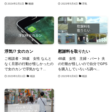
2024年2月1日
離婚
2023年5月4日
浮気
浮気!? 女のカン
慰謝料を取りたい
ご相談者・38歳 女性 なんと
48歳 女性 主婦・パート 夫
なく旦那の行動が怪しかったの
の行動が怪しいので自分でGPS
で女のカンで浮気かな？...
を購入していろいろ調べ...
2023年3月11日
相談
2023年3月9日
相談