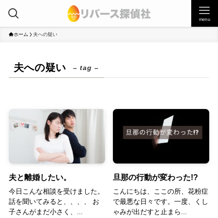
menu
ホーム
夫への疑い
夫への疑い
– tag –
夫と離婚したい。
旦那の行動が変わった!?
今日こんな相談を受けました。
こんにちは、ここの所、花粉症
話を聞いてみると、、、、 お
で最悪な日々です。一度、くし
子さんがまだ小さく、...
ゃみが出だすと止まら...